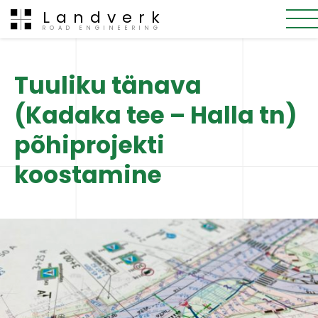
Landverk
ROAD ENGINEERING
Tuuliku tänava
(Kadaka tee – Halla tn)
põhiprojekti
koostamine