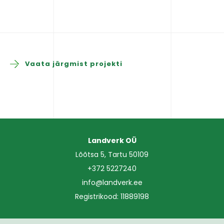
Vaata järgmist projekti
Landverk OÜ
Lõõtsa 5, Tartu 50109
+372 5227240
info@landverk.ee
Registrikood: 11889198