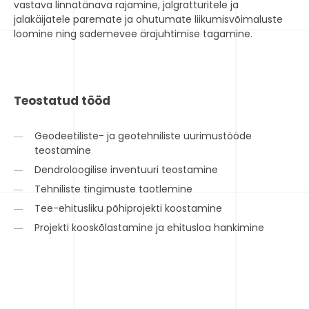
vastava linnatänava rajamine, jalgratturitele ja
jalakäijatele paremate ja ohutumate liikumisvõimaluste
loomine ning sademevee ärajuhtimise tagamine.
Teostatud tööd
Geodeetiliste- ja geotehniliste uurimustööde
teostamine
Dendroloogilise inventuuri teostamine
Tehniliste tingimuste taotlemine
Tee-ehitusliku põhiprojekti koostamine
Projekti kooskõlastamine ja ehitusloa hankimine