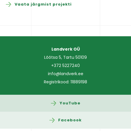
Vaata järgmist projekti
Landverk OÜ
Lõõtsa 5, Tartu 50109
+372 5227240
info@landverk.ee
Registrikood: 11889198
YouTube
Facebook