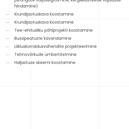
piirangute väljaselgitamine, kergliiklusteede vajaduse
hindamine)
Krundijaotuskava koostamine
Krundijaotuskava koostamine
Tee-ehitusliku põhiprojekti koostamine
Bussipeatuste kavandamine
Liikluskorraldusvahendite projekteerimine
Tehnovõrkude ümbertõstmine
Haljastuse skeemi koostamine