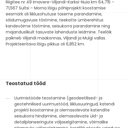
Riigitee nr 49 Imavere-Viljandi-Karksi-Nuia km 64,715 –
71,567 Sultsi – Morna lõigu põhiprojekti koostamise
eesmärk oli liiklusohutuse taseme parandamine,
sõidumugavuse tõstmine, teekatte ümberehitus
kandevõime tõstmine, seisukorra parandamine ning
majanduslikult tasuvate lahenduste leidmine. Teelõik
paikneb Viljandi maakonnas, Viljandi ja Mulgi vallas.
Projekteeritava lõigu pikkus oli 6,852 km.
Teostatud tööd
Uurimistööde teostamine (geodeetilised- ja
geotehnilised uurimustööd, liiklusuuringud, katendi
projekti koostamine ja olemasolevate katendite
seisukorra hindamine, olemasolevate üld- ja
detailplaneeringute väljaselgitamine, võimalike