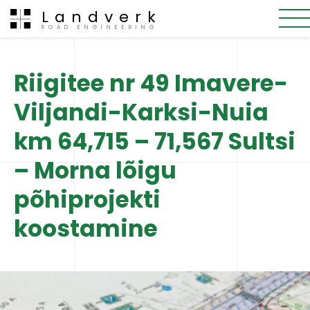
Landverk
ROAD ENGINEERING
Riigitee nr 49 Imavere-
Viljandi-Karksi-Nuia
km 64,715 – 71,567 Sultsi
– Morna lõigu
põhiprojekti
koostamine