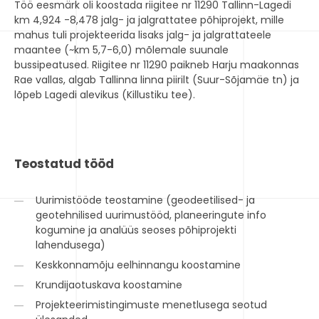
Töö eesmärk oli koostada riigitee nr 11290 Tallinn-Lagedi
km 4,924 -8,478 jalg- ja jalgrattatee põhiprojekt, mille
mahus tuli projekteerida lisaks jalg- ja jalgrattateele
maantee (~km 5,7-6,0) mõlemale suunale
bussipeatused. Riigitee nr 11290 paikneb Harju maakonnas
Rae vallas, algab Tallinna linna piirilt (Suur-Sõjamäe tn) ja
lõpeb Lagedi alevikus (Killustiku tee).
Teostatud tööd
Uurimistööde teostamine (geodeetilised- ja
geotehnilised uurimustööd, planeeringute info
kogumine ja analüüs seoses põhiprojekti
lahendusega)
Keskkonnamõju eelhinnangu koostamine
Krundijaotuskava koostamine
Projekteerimistingimuste menetlusega seotud