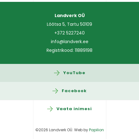
Landverk OÜ
Lõõtsa 5, Tartu 50109
+372 5227240
info@landverk.ee
Registrikood: 11889198
YouTube
Facebook
Vaata inimesi
©2026 Landverk OÜ. Web by
Papilion