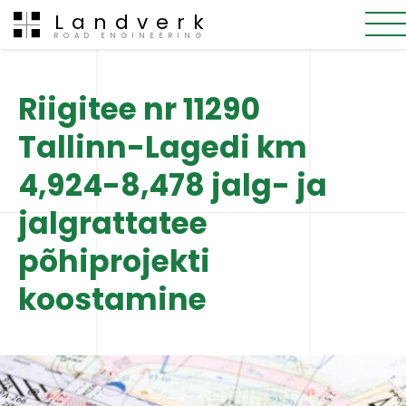
Landverk
ROAD ENGINEERING
Riigitee nr 11290
Tallinn-Lagedi km
4,924-8,478 jalg- ja
jalgrattatee
põhiprojekti
koostamine