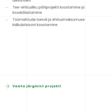
ülesanded
Tee-ehitusliku põhiprojekti koostamine ja
kooskõlastamine
Töömahtude loendi ja ehitusmaksumuse
kalkulatsiooni koostamine
Vaata järgmist projekti