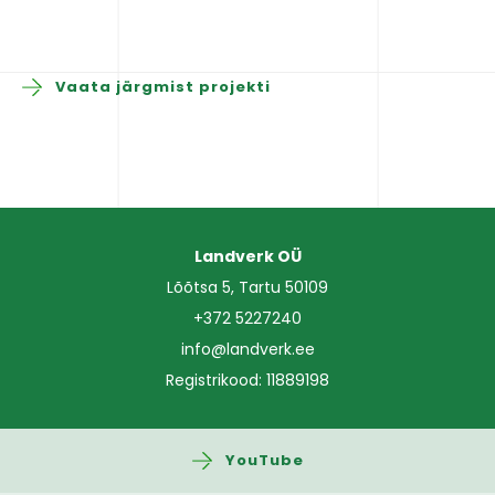
Vaata järgmist projekti
Landverk OÜ
Lõõtsa 5, Tartu 50109
+372 5227240
info@landverk.ee
Registrikood: 11889198
YouTube