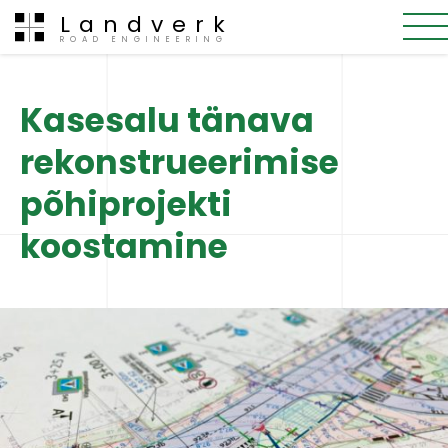
Landverk
ROAD ENGINEERING
Kasesalu tänava
rekonstrueerimise
põhiprojekti
koostamine