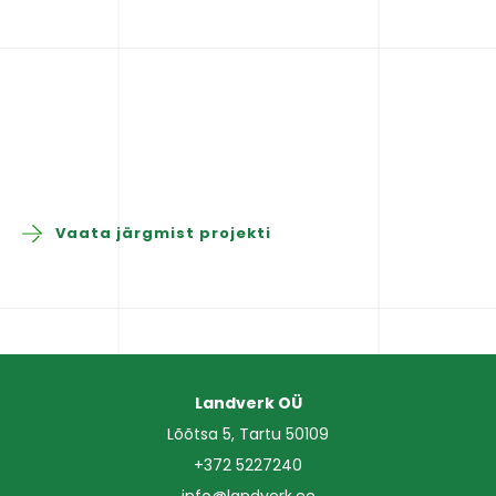
Vaata järgmist projekti
Landverk OÜ
Lõõtsa 5, Tartu 50109
+372 5227240