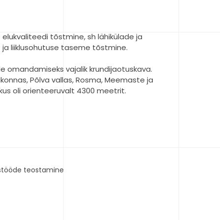
e elukvaliteedi tõstmine, sh lähikülade ja
ja liiklusohutuse taseme tõstmine.
omandamiseks vajalik krundijaotuskava.
akonnas, Põlva vallas, Rosma, Meemaste ja
kkus oli orienteeruvalt 4300 meetrit.
ustööde teostamine