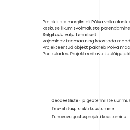
Projekti eesmärgiks oli Põlva valla elanik
keskuse liikumisvõimaluste parendamine 
Selgitada välja tehniliselt
vajaminev teemaa ning koostada maade 
Projekteeritud objekt paikneb Põlva ma
Peri külades. Projekteeritava teelõigu pi
Geodeetiliste- ja geotehniliste uurim
Tee-ehitusprojekti koostamine
Tänavavalgustusprojekti koostamine