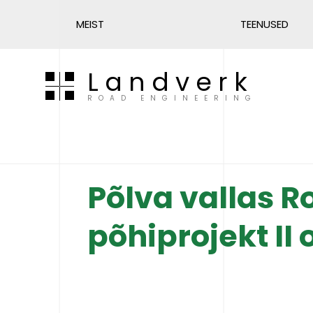
MEIST
TEENUSED
Landverk
ROAD ENGINEERING
Põlva vallas R
põhiprojekt II