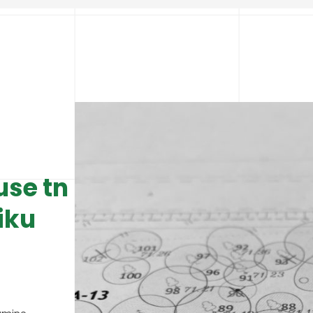
use tn
iku