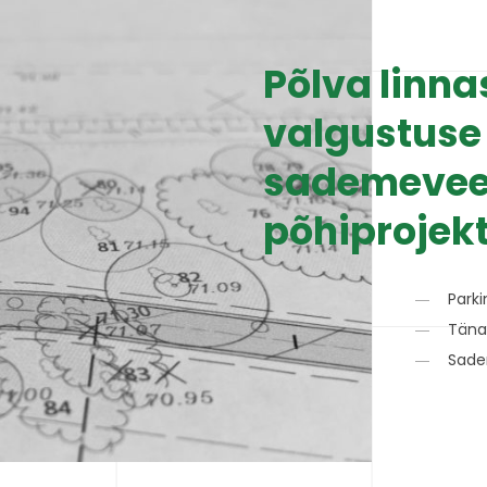
Põlva linna
valgustuse 
sademevee
põhiprojek
Parki
Täna
Sade