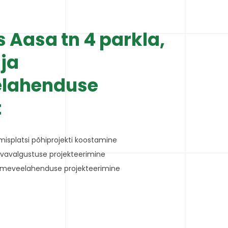
s Aasa tn 4 parkla,
ja
lahenduse
t
misplatsi põhiprojekti koostamine
vavalgustuse projekteerimine
meveelahenduse projekteerimine