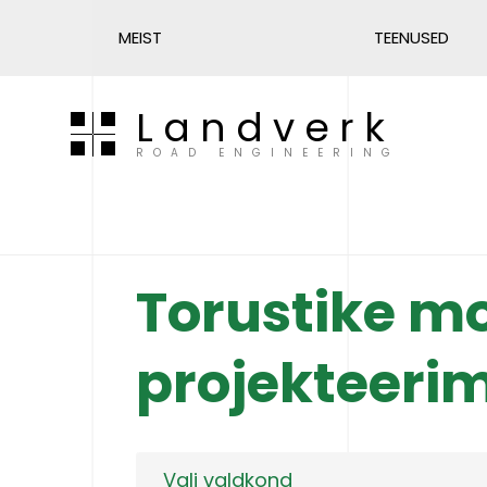
MEIST
TEENUSED
Landverk
ROAD ENGINEERING
Torustike mo
projekteeri