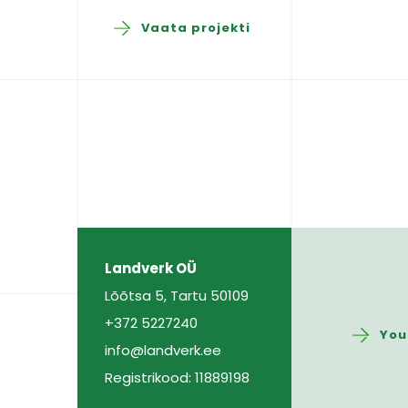
Vaata projekti
Landverk OÜ
Lõõtsa 5, Tartu 50109
+372 5227240
You
info@landverk.ee
Registrikood: 11889198