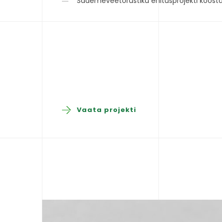
Sademeveetorustiku ehitusprojekti koost
Vaata projekti